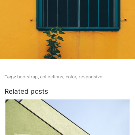
Tags:
bootstrap
,
collections
,
color
,
responsive
Related posts