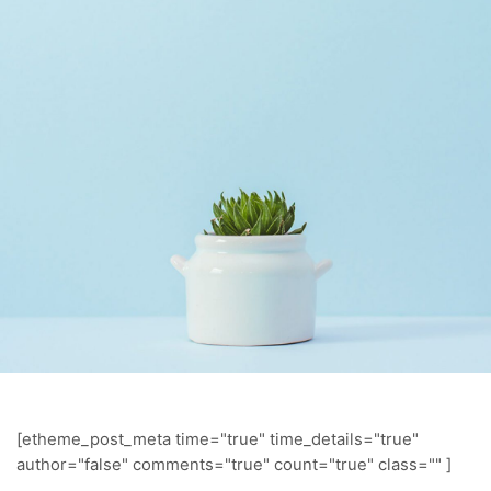
[etheme_post_meta time="true" time_details="true"
author="false" comments="true" count="true" class="" ]