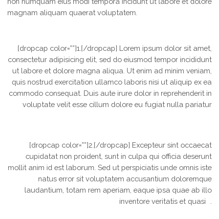
non numquam eius modi tempora incidunt ut labore et dolore
magnam aliquam quaerat voluptatem.
[dropcap color=””]1.[/dropcap] Lorem ipsum dolor sit amet,
consectetur adipisicing elit, sed do eiusmod tempor incididunt
ut labore et dolore magna aliqua. Ut enim ad minim veniam,
quis nostrud exercitation ullamco laboris nisi ut aliquip ex ea
commodo consequat. Duis aute irure dolor in reprehenderit in
voluptate velit esse cillum dolore eu fugiat nulla pariatur
[dropcap color=””]2.[/dropcap] Excepteur sint occaecat
cupidatat non proident, sunt in culpa qui officia deserunt
mollit anim id est laborum. Sed ut perspiciatis unde omnis iste
natus error sit voluptatem accusantium doloremque
laudantium, totam rem aperiam, eaque ipsa quae ab illo
inventore veritatis et quasi .