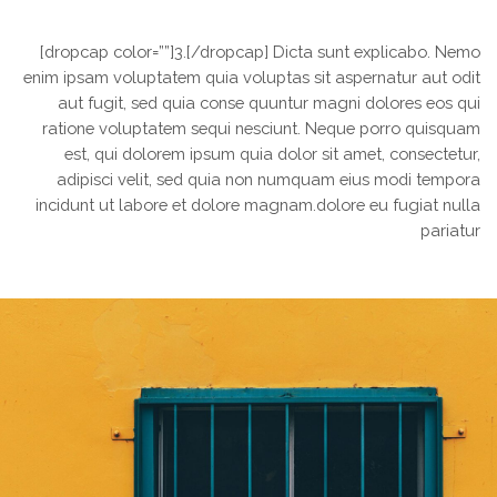
[dropcap color=””]3.[/dropcap] Dicta sunt explicabo. Nemo
enim ipsam voluptatem quia voluptas sit aspernatur aut odit
aut fugit, sed quia conse quuntur magni dolores eos qui
ratione voluptatem sequi nesciunt. Neque porro quisquam
est, qui dolorem ipsum quia dolor sit amet, consectetur,
adipisci velit, sed quia non numquam eius modi tempora
incidunt ut labore et dolore magnam.dolore eu fugiat nulla
pariatur