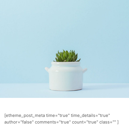
[etheme_post_meta time="true" time_details="true"
author="false" comments="true" count="true" class="" ]