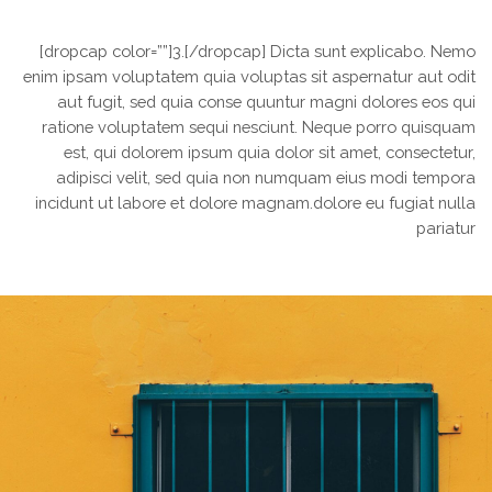
[dropcap color=””]3.[/dropcap] Dicta sunt explicabo. Nemo
enim ipsam voluptatem quia voluptas sit aspernatur aut odit
aut fugit, sed quia conse quuntur magni dolores eos qui
ratione voluptatem sequi nesciunt. Neque porro quisquam
est, qui dolorem ipsum quia dolor sit amet, consectetur,
adipisci velit, sed quia non numquam eius modi tempora
incidunt ut labore et dolore magnam.dolore eu fugiat nulla
pariatur