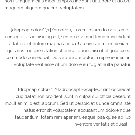
non numquam eius modi tempora incidunt ut labore et dolore
magnam aliquam quaerat voluptatem.
[dropcap color=””]1.[/dropcap] Lorem ipsum dolor sit amet,
consectetur adipisicing elit, sed do eiusmod tempor incididunt
ut labore et dolore magna aliqua. Ut enim ad minim veniam,
quis nostrud exercitation ullamco laboris nisi ut aliquip ex ea
commodo consequat. Duis aute irure dolor in reprehenderit in
voluptate velit esse cillum dolore eu fugiat nulla pariatur
[dropcap color=””]2.[/dropcap] Excepteur sint occaecat
cupidatat non proident, sunt in culpa qui officia deserunt
mollit anim id est laborum. Sed ut perspiciatis unde omnis iste
natus error sit voluptatem accusantium doloremque
laudantium, totam rem aperiam, eaque ipsa quae ab illo
inventore veritatis et quasi .