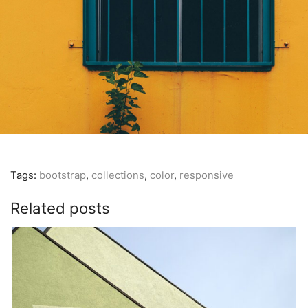
Tags:
bootstrap
,
collections
,
color
,
responsive
Related posts