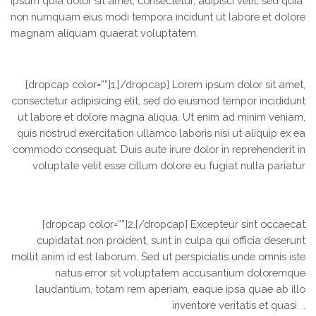
ipsum quia dolor sit amet, consectetur, adipisci velit, sed quia
non numquam eius modi tempora incidunt ut labore et dolore
magnam aliquam quaerat voluptatem.
[dropcap color=””]1.[/dropcap] Lorem ipsum dolor sit amet,
consectetur adipisicing elit, sed do eiusmod tempor incididunt
ut labore et dolore magna aliqua. Ut enim ad minim veniam,
quis nostrud exercitation ullamco laboris nisi ut aliquip ex ea
commodo consequat. Duis aute irure dolor in reprehenderit in
voluptate velit esse cillum dolore eu fugiat nulla pariatur
[dropcap color=””]2.[/dropcap] Excepteur sint occaecat
cupidatat non proident, sunt in culpa qui officia deserunt
mollit anim id est laborum. Sed ut perspiciatis unde omnis iste
natus error sit voluptatem accusantium doloremque
laudantium, totam rem aperiam, eaque ipsa quae ab illo
inventore veritatis et quasi .