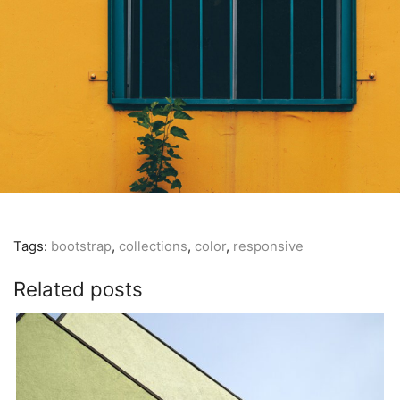
Tags:
bootstrap
,
collections
,
color
,
responsive
Related posts